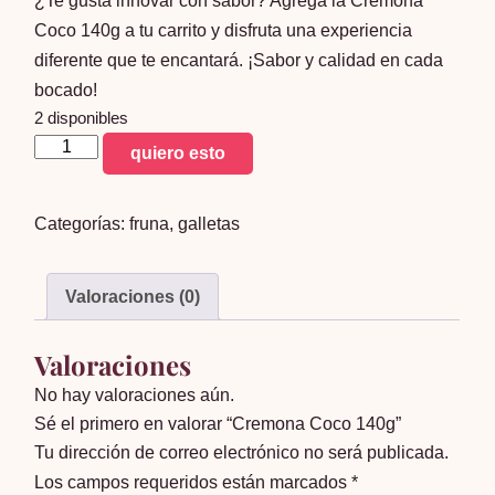
¿Te gusta innovar con sabor? Agrega la Cremona
Coco 140g a tu carrito y disfruta una experiencia
diferente que te encantará. ¡Sabor y calidad en cada
bocado!
2 disponibles
Cremona
quiero esto
Coco
140g
Categorías:
fruna
,
galletas
cantidad
Valoraciones (0)
Valoraciones
No hay valoraciones aún.
Sé el primero en valorar “Cremona Coco 140g”
Tu dirección de correo electrónico no será publicada.
Los campos requeridos están marcados
*