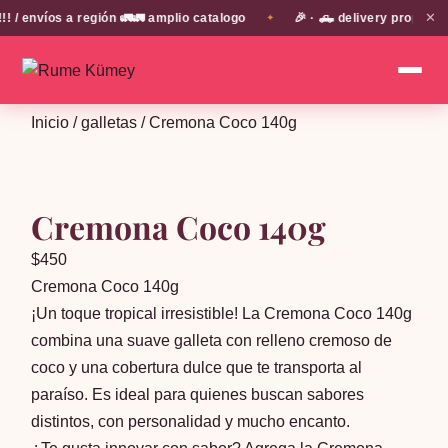
✕
envíos a región 🚛🚛 amplio catalogo
🎉 · 🛻 delivery propio en
✦
Inicio
/
galletas
/ Cremona Coco 140g
Cremona Coco 140g
$
450
Cremona Coco 140g
¡Un toque tropical irresistible! La Cremona Coco 140g
combina una suave galleta con relleno cremoso de
coco y una cobertura dulce que te transporta al
paraíso. Es ideal para quienes buscan sabores
distintos, con personalidad y mucho encanto.