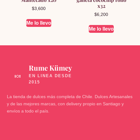
x32
$
3,600
$
6,200
Me lo llevo
Me lo llevo
Rume Kümey
🍬
La tienda de dulces más completa de Chile. Dulces Artesanales
y de las mejores marcas, con delivery propio en Santiago y
envíos a todo el país.