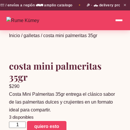
✕
 envíos a región 🚛🚛 amplio catalogo
🎉 · 🛻 delivery propio e
✦
Inicio
/
galletas
/ costa mini palmeritas 35gr
costa mini palmeritas
35gr
$
290
Costa Mini Palmeritas 35gr entrega el clásico sabor
de las palmeritas dulces y crujientes en un formato
ideal para compartir.
3 disponibles
costa
quiero esto