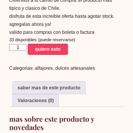
chilenitos a tu carrito de compra. el producto mas
tipico y clasico de Chile.
disfruta de esta increible oferta hasta agotar stock.
agregalas ahora ya!
valido para compras con boleta o factura
33 disponibles (puede reservarse)
chilenitos
quiero esto
x20
unid.
Categorías:
alfajores
,
dulces artesanales
5
paquetes✅
cantidad
saber mas de este producto
Valoraciones (0)
mas sobre este producto y
novedades