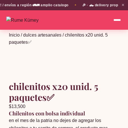
✕
nvíos a región 🚛🚛 amplio catalogo
🎉 · 🛻 delivery propio en 
✦
Inicio
/
dulces artesanales
/ chilenitos x20 unid. 5
paquetes✅
chilenitos x20 unid. 5
paquetes✅
$
13,500
Chilenitos con bolsa individual
en el mes de la patria no dejes de agregar los