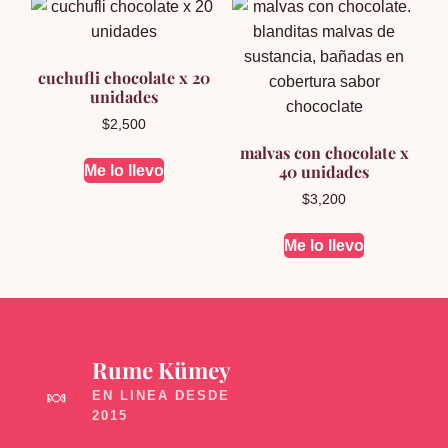
cuchufli chocolate x 20
unidades
$
2,500
malvas con chocolate x
40 unidades
Me lo llevo
$
3,200
Me lo llevo
Rume Kümey
🍬