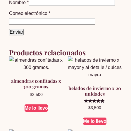
Nombre
*
Correo electrónico
*
Productos relacionados
almendras confitadas x
300 gramos.
helados de invierno x 20
unidades
$
2,500
Valorado en
Me lo llevo
$
3,500
5.00
de 5
Me lo llevo