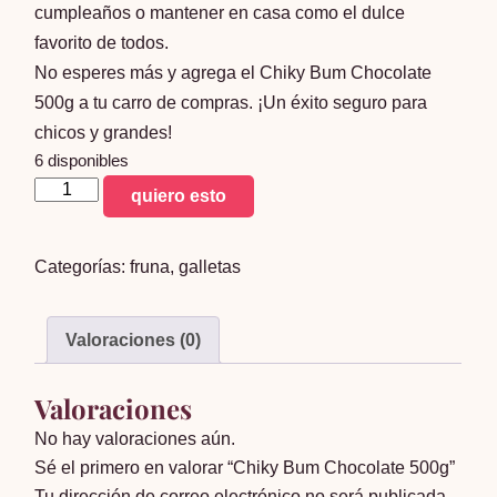
cumpleaños o mantener en casa como el dulce
favorito de todos.
No esperes más y agrega el Chiky Bum Chocolate
500g a tu carro de compras. ¡Un éxito seguro para
chicos y grandes!
6 disponibles
Chiky
quiero esto
Bum
Chocolate
Categorías:
fruna
,
galletas
500g
cantidad
Valoraciones (0)
Valoraciones
No hay valoraciones aún.
Sé el primero en valorar “Chiky Bum Chocolate 500g”
Tu dirección de correo electrónico no será publicada.