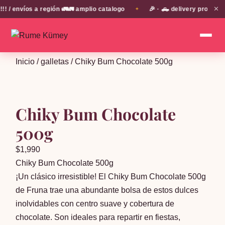
✕
envíos a región 🚛🚛 amplio catalogo
🎉 · 🛻 delivery propio en
✦
Inicio
/
galletas
/ Chiky Bum Chocolate 500g
Chiky Bum Chocolate
500g
$
1,990
Chiky Bum Chocolate 500g
¡Un clásico irresistible! El Chiky Bum Chocolate 500g
de Fruna trae una abundante bolsa de estos dulces
inolvidables con centro suave y cobertura de
chocolate. Son ideales para repartir en fiestas,