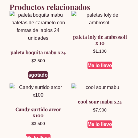
Productos relacionados
paleta loly de ambrosoli
x 10
paleta boquita mabu x24
$
1,100
$
2,500
Me lo llevo
agotado
cool sour mabu x24
Candy surtido arcor
$
7,900
x100
$
3,500
Me lo llevo
Me lo llevo