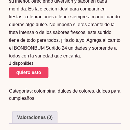
su interior, ofreciendo diversión y sabor en cada
mordida. Es la elección ideal para compartir en
fiestas, celebraciones o tener siempre a mano cuando
quieras algo dulce. No importa si eres amante de la
fruta intensa o de los sabores frescos, este surtido
tiene de todo para todos. ¡Hazlo tuyo! Agrega al carrito
el BONBONBUM Surtido 24 unidades y sorprende a
todos con la variedad que encanta.
1 disponibles
BONBONBUM
quiero esto
SABORES
SURTIDOS
Categorías:
colombina
,
dulces de colores
,
dulces para
24
cumpleaños
UNIDADES
cantidad
Valoraciones (0)