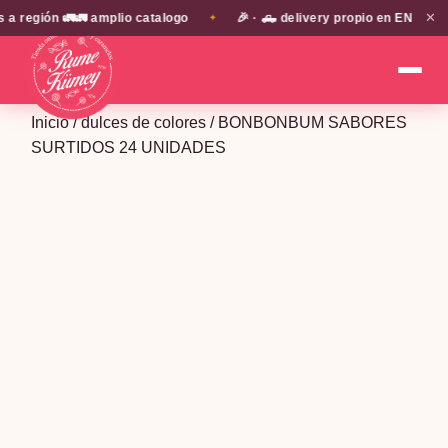
✕
egión 🚛🚛 amplio catalogo
🎉 · 🛻 delivery propio en EN TODA L
✦
Inicio
/
dulces de colores
/ BONBONBUM SABORES
SURTIDOS 24 UNIDADES