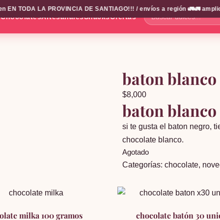
n EN TODA LA PROVINCIA DE SANTIAGO!!! / envíos a región 🚛🚛 amplio ca
s
Chocolates
Artesanales
Snacks
Ofertas
Buscar
dulces...
baton blanco
$
8,000
baton blanco
si te gusta el baton negro, t
chocolate blanco.
Agotado
Categorías:
chocolate
,
nove
olate milka 100 gramos
chocolate batón 30 un