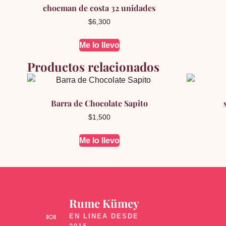
chocman de costa 32 unidades
$
6,300
Me lo llevo
Productos relacionados
Barra de Chocolate Sapito
$
1,500
Me lo llevo
Rume Kümey
🍬