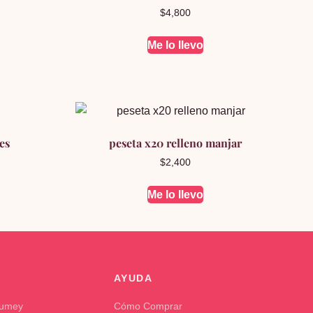
$
4,800
Me lo llevo
es
peseta x20 relleno manjar
$
2,400
Me lo llevo
AYUDA
Kumey
Cómo Comprar