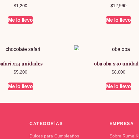
$
1,200
$
12,990
Me lo llevo
Me lo llevo
safari x24 unidades
oba oba x30 unidad
$
5,200
$
8,600
Me lo llevo
Me lo llevo
CATEGORÍAS
EMPRESA
Dulces para Cumpleaños
Sobre Rume 