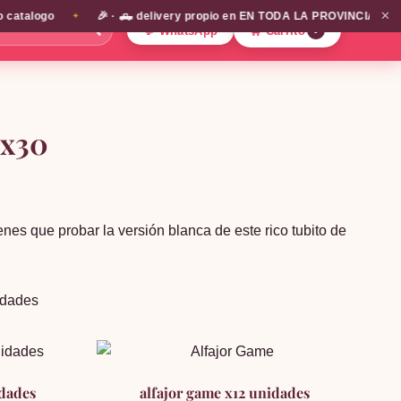
✕
talogo
🎉 · 🛻 delivery propio en EN TODA LA PROVINCIA DE SANTI
✦
🔍
💬 WhatsApp
🛒 Carrito
0
 x30
ienes que probar la versión blanca de este rico tubito de
dades
idades
alfajor game x12 unidades