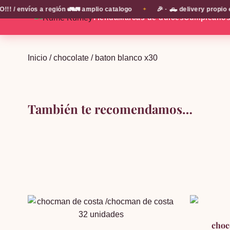
 envíos a región 🚛🚛 amplio catalogo
🎉 · 🛻 delivery propio e
✦
Tienda
Marcas de dulces
Cumpleaño
Inicio
/
chocolate
/ baton blanco x30
También te recomendamos…
choc