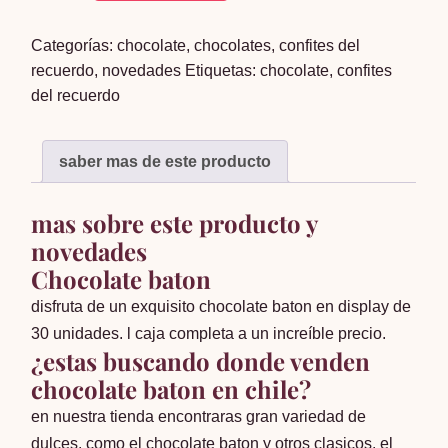
30
Categorías:
chocolate
,
chocolates
,
confites del
unidades
recuerdo
,
novedades
Etiquetas:
chocolate
,
confites
cantidad
del recuerdo
saber mas de este producto
mas sobre este producto y
novedades
Chocolate baton
disfruta de un exquisito chocolate baton en display de
30 unidades. l caja completa a un increíble precio.
¿estas buscando donde venden
chocolate baton en chile?
en nuestra tienda encontraras gran variedad de
dulces. como el chocolate baton y otros clasicos. el