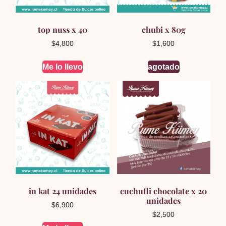
top nuss x 40
chubi x 80g
$
4,800
$
1,600
Me lo llevo
agotado
in kat 24 unidades
cuchufli chocolate x 20
unidades
$
6,900
$
2,500