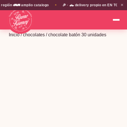
✕
ón 🚛🚛 amplio catalogo
🎉 · 🛻 delivery propio en EN TODA LA P
✦
Inicio
/
chocolates
/ chocolate batón 30 unidades