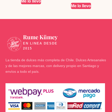
Me lo llevo
Me lo llevo
Rume Kümey
🍬
La tienda de dulces más completa de Chile. Dulces Artesanales
y de las mejores marcas, con delivery propio en Santiago y
envíos a todo el país.