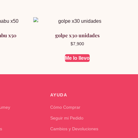
abu x50
golpe x30 unidades
$
7,900
Me lo llevo
AYUDA
Kumey
Cómo Comprar
Seguir mi Pedido
s
Cambios y Devoluciones