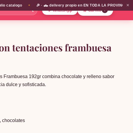
✕
catalogo
🎉 · 🛻 delivery propio en EN TODA LA PROVINCIA DE SAN
✦
🔍
💬 WhatsApp
🛒 Carrito
0
bon tentaciones frambuesa
s Frambuesa 192gr combina chocolate y relleno sabor
a dulce y sofisticada.
,
chocolates