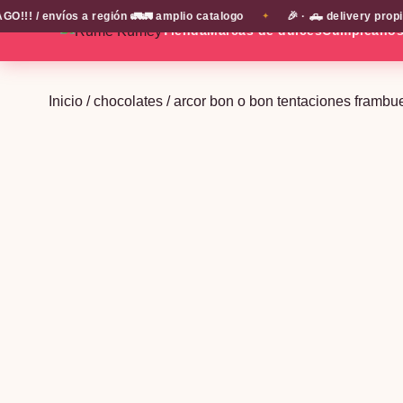
/ envíos a región 🚛🚛 amplio catalogo
🎉 · 🛻 delivery propio 
✦
Tienda
Marcas de dulces
Cumpleaño
Inicio
/
chocolates
/ arcor bon o bon tentaciones frambu