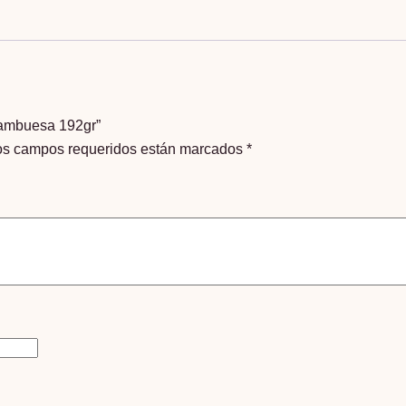
frambuesa
192gr
cantidad
frambuesa 192gr”
os campos requeridos están marcados
*