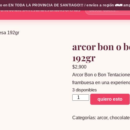
en EN TODA LA PROVINCIA DE SANTIAGO!!! / envíos a región 🚛🚛 amplio 
s
Chocolates
Artesanales
Snacks
Ofertas
Buscar
dulces...
esa 192gr
arcor bon o 
192gr
$
2,900
Arcor Bon o Bon Tentacione
frambuesa en una experienci
3 disponibles
arcor
quiero esto
bon
o
Categorías:
arcor
,
chocolate
bon
tentaciones