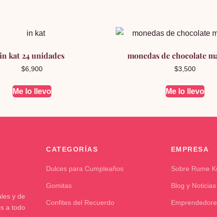
in kat 24 unidades
monedas de chocolate m
$
6,900
$
3,500
Me lo llevo
Me lo llevo
CATEGORÍAS
EMPRESA
Dulces para Cumpleaños
Sobre Rume 
Gomitas
Blog y Noticias
les y de
Confites del Recuerdo
Emprendedore
os a todo