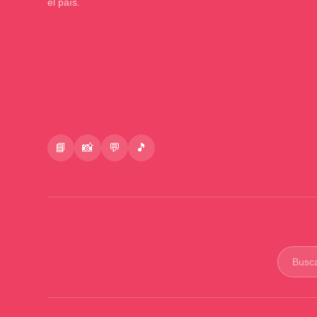
el país.
📘
📸
💬
🎵
Buscar
product