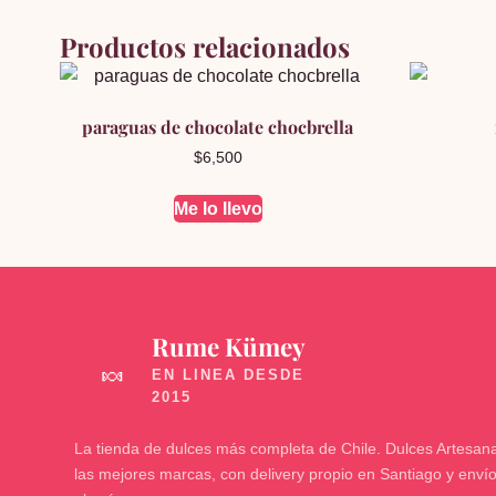
Productos relacionados
paraguas de chocolate chocbrella
$
6,500
Me lo llevo
Rume Kümey
🍬
La tienda de dulces más completa de Chile. Dulces Artesana
las mejores marcas, con delivery propio en Santiago y enví