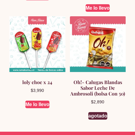
Me lo llevo
loly choc x 24
Oh!- Calugas Blandas
Sabor Leche De
$
3,990
Ambrosoli (bolsa Con 50)
$
2,890
Me lo llevo
agotado