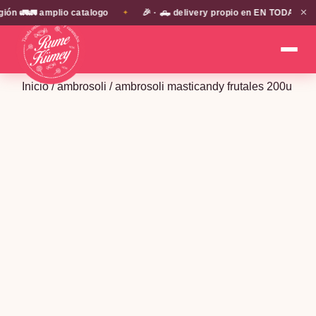
✕
 🚛🚛 amplio catalogo
🎉 · 🛻 delivery propio en EN TODA LA PRO
✦
Inicio
/
ambrosoli
/ ambrosoli masticandy frutales 200u