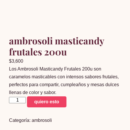
ambrosoli masticandy
frutales 200u
$
3,600
Los Ambrosoli Masticandy Frutales 200u son
caramelos masticables con intensos sabores frutales,
perfectos para compartir, cumpleaños y mesas dulces
llenas de color y sabor.
ambrosoli
quiero esto
masticandy
frutales
Categoría:
ambrosoli
200u
cantidad