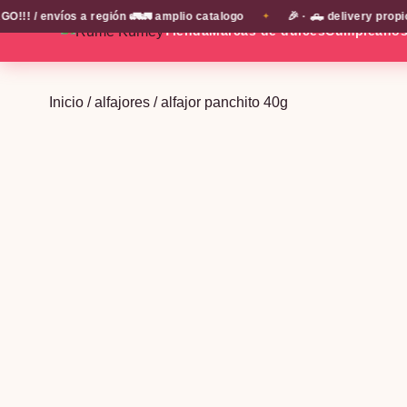
 envíos a región 🚛🚛 amplio catalogo
🎉 · 🛻 delivery propio e
✦
Tienda
Marcas de dulces
Cumpleaño
Inicio
/
alfajores
/ alfajor panchito 40g