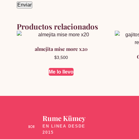
Productos relacionados
almejita mise more x20
$
3,500
Me lo llevo
Rume Kümey
🍬