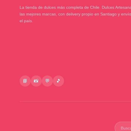
La tienda de dulces más completa de Chile. Dulces Artesana
las mejores marcas, con delivery propio en Santiago y enví
el país.
📘
📸
💬
🎵
Buscar