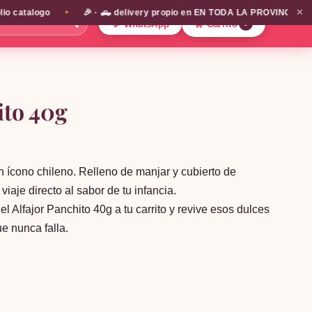
✕
atalogo
🎉 · 🛻 delivery propio en EN TODA LA PROVINCIA DE SANT
✦
🔍
💬 WhatsApp
🛒 Carrito
0
ito 40g
n ícono chileno. Relleno de manjar y cubierto de
 viaje directo al sabor de tu infancia.
l Alfajor Panchito 40g a tu carrito y revive esos dulces
e nunca falla.