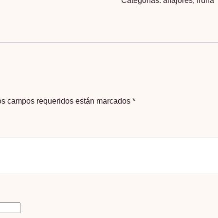
Categorías:
alfajores
,
fruna
cantidad
os campos requeridos están marcados
*