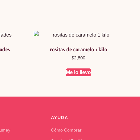
dades
rositas de caramelo 1 kilo
$
2,800
Me lo llevo
AYUDA
Kumey
Cómo Comprar