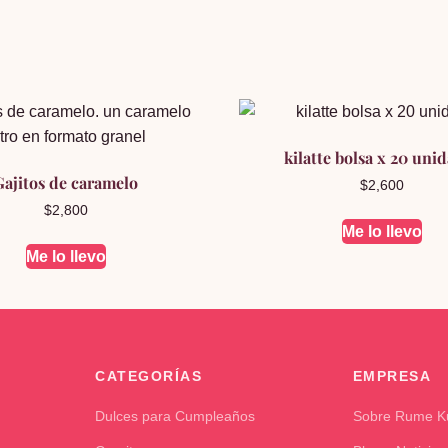
kilatte bolsa x 20 uni
Gajitos de caramelo
$
2,600
$
2,800
Me lo llevo
Me lo llevo
CATEGORÍAS
EMPRESA
Dulces para Cumpleaños
Sobre Rume 