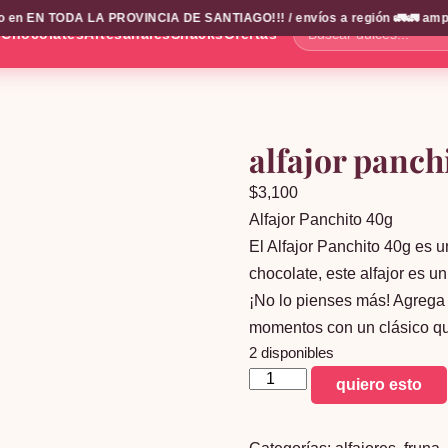
n EN TODA LA PROVINCIA DE SANTIAGO!!! / envíos a región 🚛🚛 amplio c
s
Chocolates
Artesanales
Snacks
Ofertas
Buscar
dulces...
alfajor panch
$
3,100
Alfajor Panchito 40g
El Alfajor Panchito 40g es u
chocolate, este alfajor es un
¡No lo pienses más! Agrega e
momentos con un clásico qu
2 disponibles
alfajor
quiero esto
panchito
40g