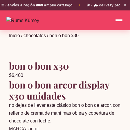
✕
 envíos a región 🚛🚛 amplio catalogo
🎉 · 🛻 delivery propio e
✦
Inicio
/
chocolates
/ bon o bon x30
bon o bon x30
$
6,400
bon o bon arcor display
x30 unidades
no dejes de llevar este clásico bon o bon de arcor. con
relleno de crema de mani mas oblea y cobertura de
chocolate con leche.
MARCA: arcor