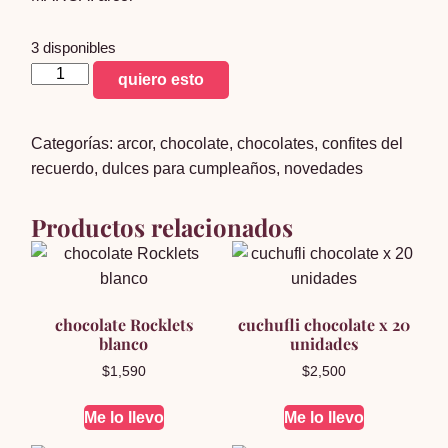
3 disponibles
bon
quiero esto
o
bon
Categorías:
arcor
,
chocolate
,
chocolates
,
confites del
x30
recuerdo
,
dulces para cumpleaños
,
novedades
cantidad
Productos relacionados
chocolate Rocklets
cuchufli chocolate x 20
blanco
unidades
$
1,590
$
2,500
Me lo llevo
Me lo llevo