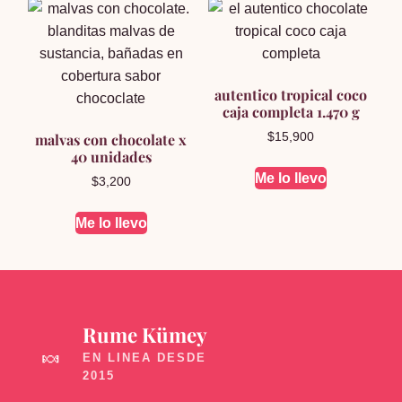
autentico tropical coco
caja completa 1.470 g
malvas con chocolate x
$
15,900
40 unidades
Me lo llevo
$
3,200
Me lo llevo
Rume Kümey
🍬