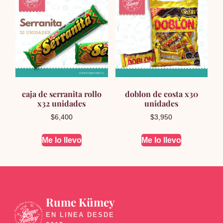
caja de serranita rollo
doblon de costa x30
x32 unidades
unidades
$
6,400
$
3,950
Me lo llevo
Me lo llevo
Rume Kümey
🍬