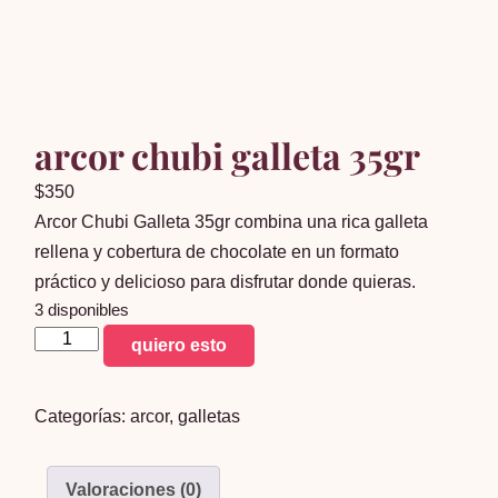
arcor chubi galleta 35gr
$
350
Arcor Chubi Galleta 35gr combina una rica galleta
rellena y cobertura de chocolate en un formato
práctico y delicioso para disfrutar donde quieras.
3 disponibles
arcor
quiero esto
chubi
galleta
Categorías:
arcor
,
galletas
35gr
cantidad
Valoraciones (0)