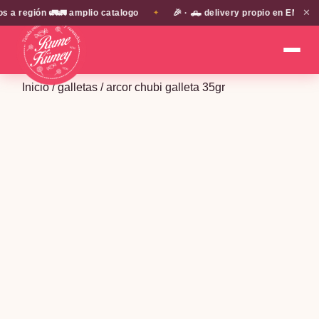
✕
región 🚛🚛 amplio catalogo
🎉 · 🛻 delivery propio en EN TODA 
✦
Inicio
/
galletas
/ arcor chubi galleta 35gr