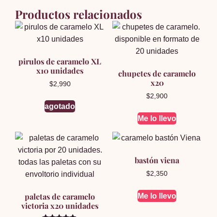
Productos relacionados
Menta
(bolsa
con
100
uni)
pirulos de caramelo XL
x10 unidades
cantidad
chupetes de caramelo
x20
$
2,990
$
2,900
agotado
Me lo llevo
bastón viena
$
2,350
paletas de caramelo
Me lo llevo
victoria x20 unidades