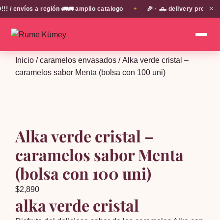
✕
 envíos a región 🚛🚛 amplio catalogo
🎉 · 🛻 delivery propio e
✦
Inicio
/
caramelos envasados
/ Alka verde cristal –
caramelos sabor Menta (bolsa con 100 uni)
Alka verde cristal –
caramelos sabor Menta
(bolsa con 100 uni)
$
2,890
alka verde cristal