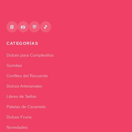
📘
📸
💬
🎵
CATEGORÍAS
Dulces para Cumpleaños
Gomitas
Confites del Recuerdo
Dulces Artesanales
Libres de Sellos
Paletas de Caramelo
Dulces Fruna
Novedades