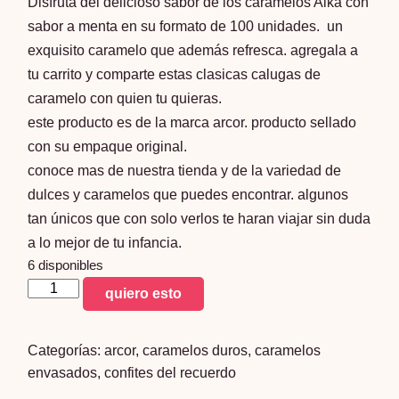
Disfruta del delicioso sabor de los caramelos Alka con
sabor a menta en su formato de 100 unidades. un
exquisito caramelo que además refresca. agregala a
tu carrito y comparte estas clasicas calugas de
caramelo con quien tu quieras.
este producto es de la marca arcor. producto sellado
con su empaque original.
conoce mas de nuestra tienda y de la variedad de
dulces y caramelos que puedes encontrar. algunos
tan únicos que con solo verlos te haran viajar sin duda
a lo mejor de tu infancia.
6 disponibles
Alka
quiero esto
verde
cristal
Categorías:
arcor
,
caramelos duros
,
caramelos
-
envasados
,
confites del recuerdo
caramelos
sabor