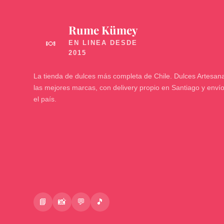
Rume Kümey
🍬
La tienda de dulces más completa de Chile. Dulces Artesana
las mejores marcas, con delivery propio en Santiago y enví
el país.
📘
📸
💬
🎵