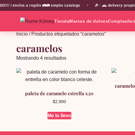
 / envíos a región 🚛🚛 amplio catalogo
🎉 · 🛻 delivery propio
✦
Tienda
Marcas de dulces
Cumpleaño
Inicio
/ Productos etiquetados “caramelos”
caramelos
Ordenado
Mostrando 4 resultados
por
popularidad
caramelo
paleta de caramelo estrella x20
$
2,900
Me lo llevo