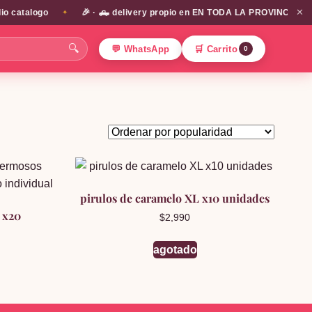
✕
 catalogo
🎉 · 🛻 delivery propio en EN TODA LA PROVINCIA DE SA
✦
🔍
💬 WhatsApp
🛒 Carrito
0
pirulos de caramelo XL x10 unidades
 x20
$
2,990
agotado