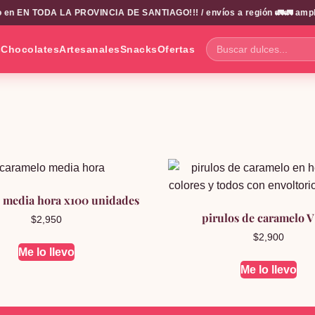
 en EN TODA LA PROVINCIA DE SANTIAGO!!! / envíos a región 🚛🚛 amplio
s
Chocolates
Artesanales
Snacks
Ofertas
Buscar
dulces...
 media hora x100 unidades
pirulos de caramelo V
$
2,950
$
2,900
Me lo llevo
Me lo llevo