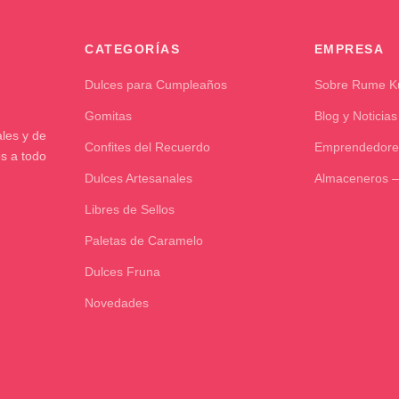
CATEGORÍAS
EMPRESA
Dulces para Cumpleaños
Sobre Rume 
Gomitas
Blog y Noticias
les y de
Confites del Recuerdo
Emprendedore
os a todo
Dulces Artesanales
Almaceneros –
Libres de Sellos
Paletas de Caramelo
Dulces Fruna
Novedades