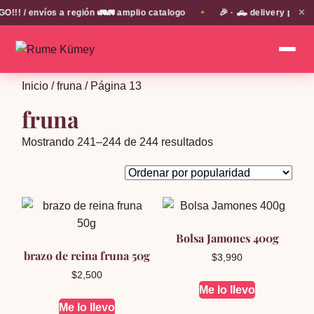
✕
! / envíos a región 🚛🚛 amplio catalogo
🎉 · 🛻 delivery propi
✦
Inicio
/
fruna
/ Página 13
fruna
Ordenado
Mostrando 241–244 de 244 resultados
por
popularidad
Bolsa Jamones 400g
brazo de reina fruna 50g
$
3,990
$
2,500
Me lo llevo
Me lo llevo