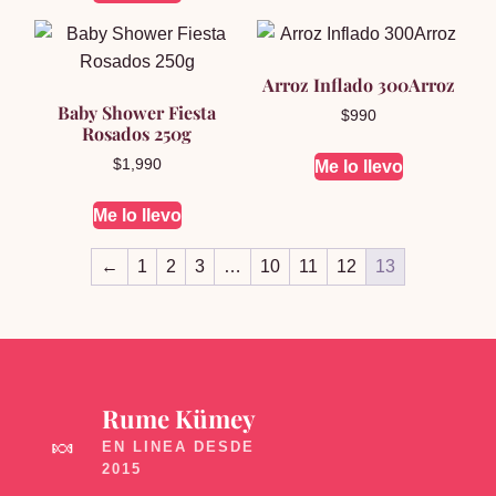
Arroz Inflado 300Arroz
Baby Shower Fiesta
$
990
Rosados 250g
$
1,990
Me lo llevo
Me lo llevo
←
1
2
3
…
10
11
12
13
Rume Kümey
🍬