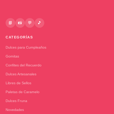
📘
📸
💬
🎵
CATEGORÍAS
Dulces para Cumpleaños
Gomitas
Confites del Recuerdo
Dulces Artesanales
Libres de Sellos
Paletas de Caramelo
Dulces Fruna
Novedades