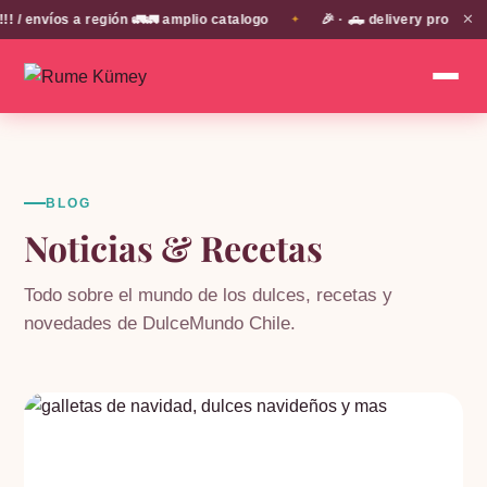
✕
 envíos a región 🚛🚛 amplio catalogo
🎉 · 🛻 delivery propio e
✦
BLOG
Noticias & Recetas
Todo sobre el mundo de los dulces, recetas y
novedades de DulceMundo Chile.