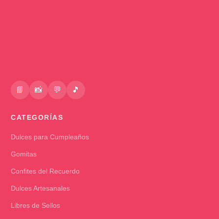
📘
📸
💬
🎵
CATEGORÍAS
Dulces para Cumpleaños
Gomitas
Confites del Recuerdo
Dulces Artesanales
Libres de Sellos