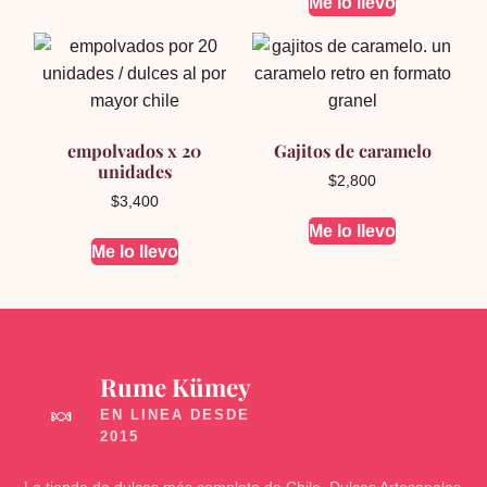
Me lo llevo
empolvados x 20
Gajitos de caramelo
unidades
$
2,800
$
3,400
Me lo llevo
Me lo llevo
Rume Kümey
🍬
La tienda de dulces más completa de Chile. Dulces Artesanales