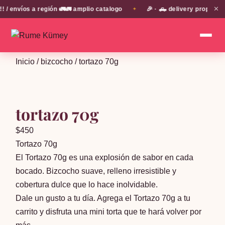
✕
envíos a región 🚛🚛 amplio catalogo
🎉 · 🛻 delivery propio en
✦
Inicio
/
bizcocho
/ tortazo 70g
tortazo 70g
$
450
Tortazo 70g
El Tortazo 70g es una explosión de sabor en cada
bocado. Bizcocho suave, relleno irresistible y
cobertura dulce que lo hace inolvidable.
Dale un gusto a tu día. Agrega el Tortazo 70g a tu
carrito y disfruta una mini torta que te hará volver por