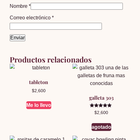
Nombre
*
Correo electrónico
*
Productos relacionados
tableton
$
2,600
galleta 303
Me lo llevo
Valorado en
$
2,600
5.00
de 5
agotado