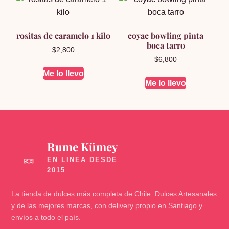
rositas de caramelo 1 kilo
coyac bowling pinta
boca tarro
$
2,800
$
6,800
Me lo llevo
Me lo llevo
Rume Kümey
🍬
La tienda de dulces más completa de Chile. Dulces Artesanales
y de las mejores marcas, con delivery propio en Santiago y
envíos a todo el país.