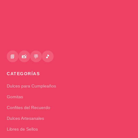
📘
📸
💬
🎵
CATEGORÍAS
Dulces para Cumpleaños
Gomitas
Confites del Recuerdo
Dulces Artesanales
Libres de Sellos