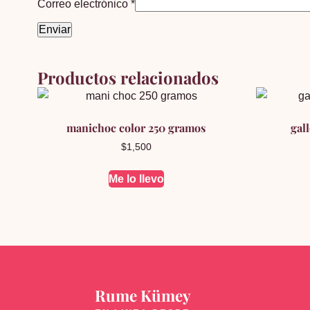
Correo electrónico
*
Productos relacionados
manichoc color 250 gramos
gal
$
1,500
Me lo llevo
Rume Kümey