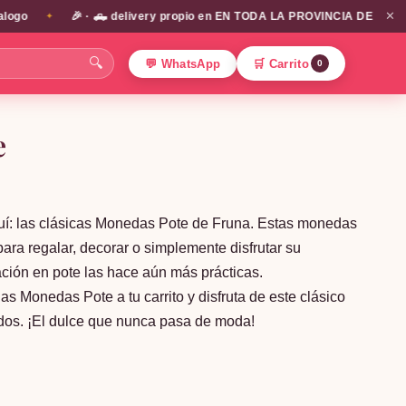
✕
o
🎉 · 🛻 delivery propio en EN TODA LA PROVINCIA DE SANTIAGO!!
✦
🔍
💬 WhatsApp
🛒 Carrito
0
e
quí: las clásicas Monedas Pote de Fruna. Estas monedas
ara regalar, decorar o simplemente disfrutar su
ación en pote las hace aún más prácticas.
las Monedas Pote a tu carrito y disfruta de este clásico
todos. ¡El dulce que nunca pasa de moda!