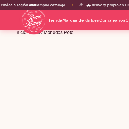
s a región 🚛🚛 amplio catalogo
🎉 · 🛻 delivery propio en EN T
✦
Tienda
Marcas de dulces
Cumpleaños
C
Inicio
/
fruna
/ Monedas Pote