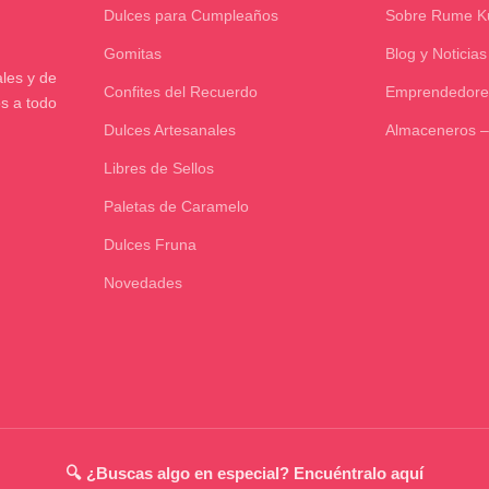
Dulces para Cumpleaños
Sobre Rume 
Gomitas
Blog y Noticias
les y de
Confites del Recuerdo
Emprendedore
os a todo
Dulces Artesanales
Almaceneros –
Libres de Sellos
Paletas de Caramelo
Dulces Fruna
Novedades
🔍 ¿Buscas algo en especial? Encuéntralo aquí