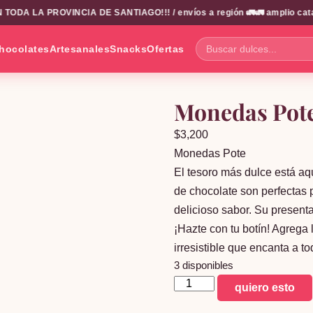
ODA LA PROVINCIA DE SANTIAGO!!! / envíos a región 🚛🚛 amplio catalog
hocolates
Artesanales
Snacks
Ofertas
Buscar
dulces...
Monedas Pot
$
3,200
Monedas Pote
El tesoro más dulce está a
de chocolate son perfectas p
delicioso sabor. Su present
¡Hazte con tu botín! Agrega 
irresistible que encanta a 
3 disponibles
Monedas
quiero esto
Pote