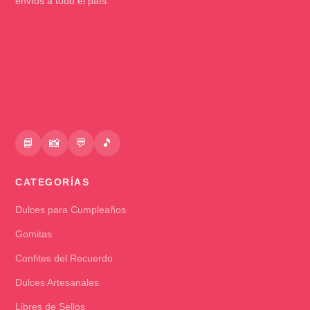
envíos a todo el país.
📘
📸
💬
🎵
CATEGORÍAS
Dulces para Cumpleaños
Gomitas
Confites del Recuerdo
Dulces Artesanales
Libres de Sellos