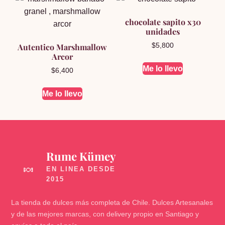
chocolate sapito x30
unidades
Autentico Marshmallow
$
5,800
Arcor
Me lo llevo
$
6,400
Me lo llevo
Rume Kümey
🍬
La tienda de dulces más completa de Chile. Dulces Artesanales
y de las mejores marcas, con delivery propio en Santiago y