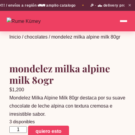
✕
 envíos a región 🚛🚛 amplio catalogo
🎉 · 🛻 delivery propio e
✦
Inicio
/
chocolates
/ mondelez milka alpine milk 80gr
mondelez milka alpine
milk 80gr
$
1,200
Mondelez Milka Alpine Milk 80gr destaca por su suave
chocolate de leche alpina con textura cremosa e
irresistible sabor.
3 disponibles
mondelez
quiero esto