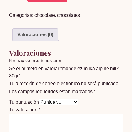
milka
alpine
Categorías:
chocolate
,
chocolates
milk
80gr
cantidad
Valoraciones (0)
Valoraciones
No hay valoraciones aún.
Sé el primero en valorar “mondelez milka alpine milk
80gr”
Tu dirección de correo electrónico no será publicada.
Los campos requeridos están marcados
*
Tu puntuación
Tu valoración
*