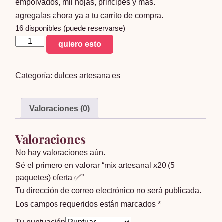
empolvados, mil hojas, principes y mas.
agregalas ahora ya a tu carrito de compra.
16 disponibles (puede reservarse)
mix
quiero esto
artesanal
x20
Categoría:
dulces artesanales
(5
paquetes)
oferta
Valoraciones (0)
✅
cantidad
Valoraciones
No hay valoraciones aún.
Sé el primero en valorar “mix artesanal x20 (5
paquetes) oferta ✅”
Tu dirección de correo electrónico no será publicada.
Los campos requeridos están marcados
*
Tu puntuación