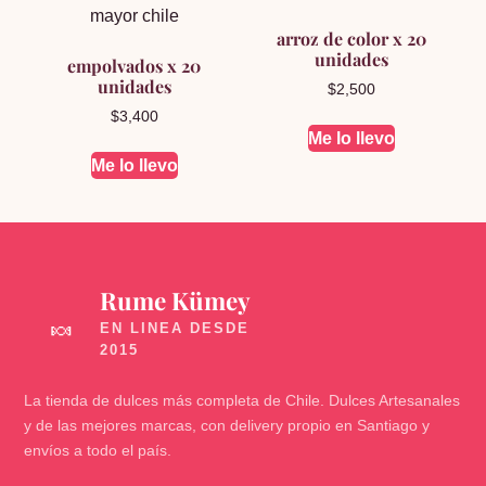
arroz de color x 20
unidades
empolvados x 20
unidades
$
2,500
$
3,400
Me lo llevo
Me lo llevo
Rume Kümey
🍬
La tienda de dulces más completa de Chile. Dulces Artesanales
y de las mejores marcas, con delivery propio en Santiago y
envíos a todo el país.