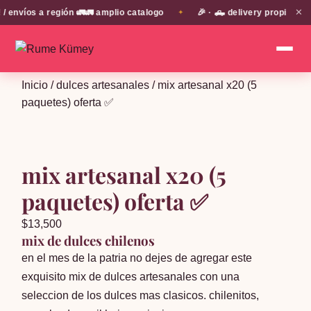
✕
víos a región 🚛🚛 amplio catalogo
🎉 · 🛻 delivery propio en E
✦
Inicio
/
dulces artesanales
/ mix artesanal x20 (5
paquetes) oferta ✅
mix artesanal x20 (5
paquetes) oferta ✅
$
13,500
mix de dulces chilenos
en el mes de la patria no dejes de agregar este
exquisito mix de dulces artesanales con una
seleccion de los dulces mas clasicos. chilenitos,