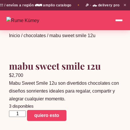
✕
 envíos a región 🚛🚛 amplio catalogo
🎉 · 🛻 delivery propio e
✦
Inicio
/
chocolates
/ mabu sweet smile 12u
mabu sweet smile 12u
$
2,700
Mabu Sweet Smile 12u son divertidos chocolates con
diseños sonrientes ideales para regalar, compartir y
alegrar cualquier momento.
3 disponibles
mabu
quiero esto
sweet
smile