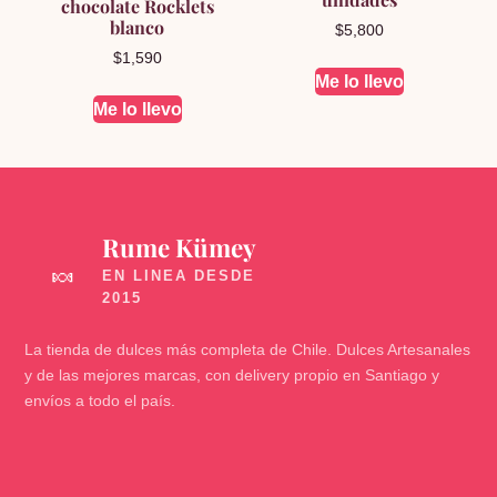
chocolate Rocklets
blanco
$
5,800
$
1,590
Me lo llevo
Me lo llevo
Rume Kümey
🍬
La tienda de dulces más completa de Chile. Dulces Artesanales
y de las mejores marcas, con delivery propio en Santiago y
envíos a todo el país.