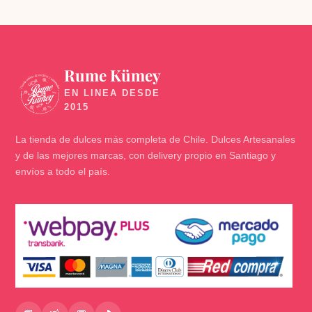
Rume Kümey
🍬
La tienda de dulces más completa de Chile. Dulces Artesanales
y de las mejores marcas, con delivery propio en Santiago y
envíos a todo el país.