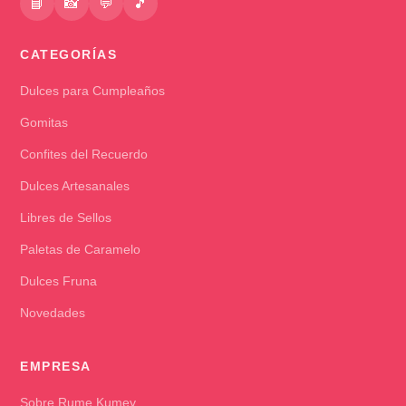
📘
📸
💬
🎵
CATEGORÍAS
Dulces para Cumpleaños
Gomitas
Confites del Recuerdo
Dulces Artesanales
Libres de Sellos
Paletas de Caramelo
Dulces Fruna
Novedades
EMPRESA
Sobre Rume Kumey