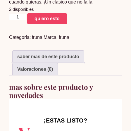
cuando quieras. ¡Un clásico que no falla!
2 disponibles
Doble
quiero esto
Chirlito
Chocolate
Categoría:
fruna
Marca:
fruna
25g
x10
cantidad
saber mas de este producto
Valoraciones (0)
mas sobre este producto y
novedades
¡ESTAS LISTO?