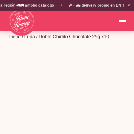
✕
ón 🚛🚛 amplio catalogo
🎉 · 🛻 delivery propio en EN TODA LA P
✦
Inicio
/
fruna
/ Doble Chirlito Chocolate 25g x10