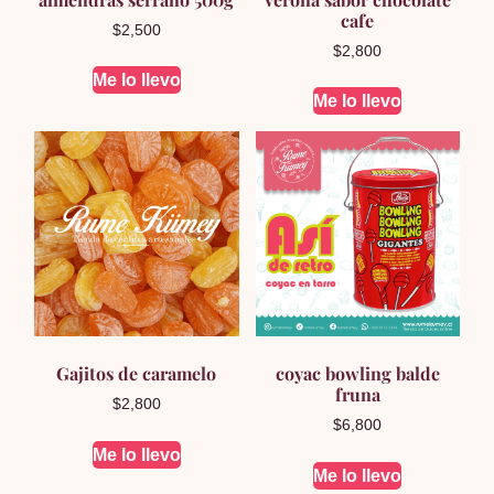
cafe
$
2,500
$
2,800
Me lo llevo
Me lo llevo
Gajitos de caramelo
coyac bowling balde
fruna
$
2,800
$
6,800
Me lo llevo
Me lo llevo