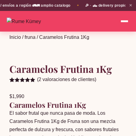
✕
víos a región 🚛🚛 amplio catalogo
🎉 · 🛻 delivery propio en E
✦
Inicio
/
fruna
/ Caramelos Frutina 1Kg
Caramelos Frutina 1Kg
(
2
valoraciones de clientes)
Valorado
2
5.00
sobre
$
1,990
5 basado
en
Caramelos Frutina 1Kg
puntuaciones
de clientes
El sabor frutal que nunca pasa de moda. Los
Caramelos Frutina 1Kg de Fruna son una mezcla
perfecta de dulzura y frescura, con sabores frutales