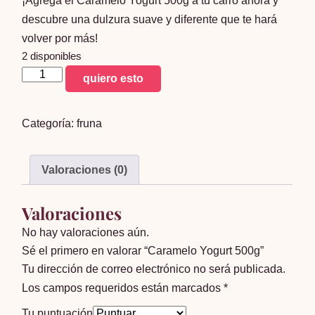
¡Agrega el Caramelo Yogurt 500g a tu carro ahora y
descubre una dulzura suave y diferente que te hará
volver por más!
2 disponibles
Caramelo
quiero esto
Yogurt
500g
Categoría:
fruna
cantidad
Valoraciones (0)
Valoraciones
No hay valoraciones aún.
Sé el primero en valorar “Caramelo Yogurt 500g”
Tu dirección de correo electrónico no será publicada.
Los campos requeridos están marcados
*
Tu puntuación