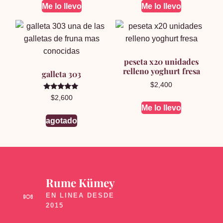
Me lo llevo
Me lo llevo
peseta x20 unidades
relleno yoghurt fresa
galleta 303
$
2,400
Valorado en
$
2,600
5.00
Me lo llevo
de 5
agotado
Rume Kümey
🍬