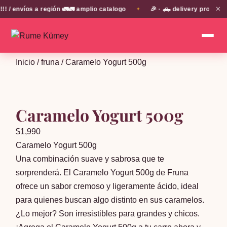
✕
envíos a región 🚛🚛 amplio catalogo
🎉 · 🛻 delivery propio en
✦
Inicio
/
fruna
/ Caramelo Yogurt 500g
Caramelo Yogurt 500g
$
1,990
Caramelo Yogurt 500g
Una combinación suave y sabrosa que te
sorprenderá. El Caramelo Yogurt 500g de Fruna
ofrece un sabor cremoso y ligeramente ácido, ideal
para quienes buscan algo distinto en sus caramelos.
¿Lo mejor? Son irresistibles para grandes y chicos.