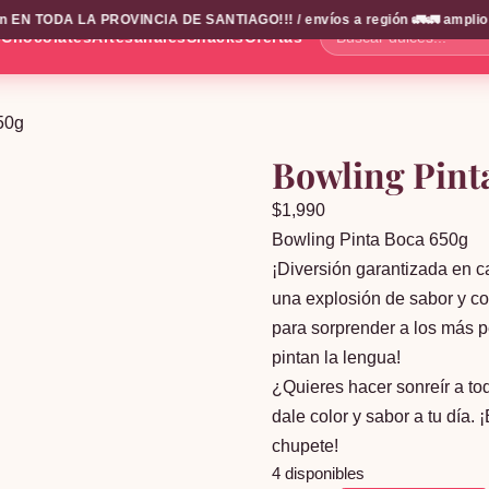
EN TODA LA PROVINCIA DE SANTIAGO!!! / envíos a región 🚛🚛 amplio cat
s
Chocolates
Artesanales
Snacks
Ofertas
Buscar
dulces...
50g
Bowling Pint
$
1,990
Bowling Pinta Boca 650g
¡Diversión garantizada en 
una explosión de sabor y col
para sorprender a los más p
pintan la lengua!
¿Quieres hacer sonreír a to
dale color y sabor a tu día. 
chupete!
4 disponibles