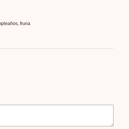
mpleaños
,
fruna