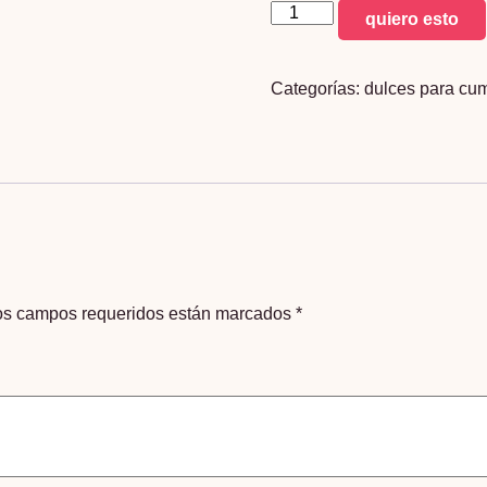
Bowling
quiero esto
Pinta
Boca
Categorías:
dulces para cu
650g
cantidad
os campos requeridos están marcados
*