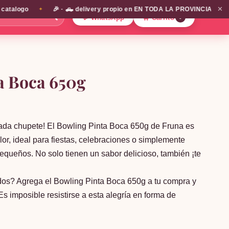
✕
alogo
🎉 · 🛻 delivery propio en EN TODA LA PROVINCIA DE SANTIA
✦
🔍
💬 WhatsApp
🛒 Carrito
0
a Boca 650g
cada chupete! El Bowling Pinta Boca 650g de Fruna es
or, ideal para fiestas, celebraciones o simplemente
equeños. No solo tienen un sabor delicioso, también ¡te
dos? Agrega el Bowling Pinta Boca 650g a tu compra y
¡Es imposible resistirse a esta alegría en forma de