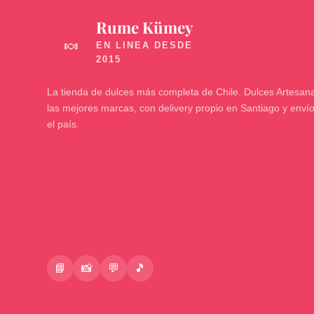
Rume Kümey
🍬
La tienda de dulces más completa de Chile. Dulces Artesana
las mejores marcas, con delivery propio en Santiago y enví
el país.
📘
📸
💬
🎵