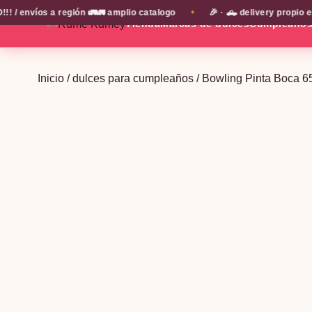
nvíos a región 🚛🚛 amplio catalogo
🎉 · 🛻 delivery propio en 
✦
Tienda
Marcas de dulces
Cumpleaño
Inicio
/
dulces para cumpleaños
/ Bowling Pinta Boca 6