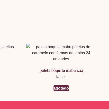
paleta boquita mabu x24
$
2,500
agotado