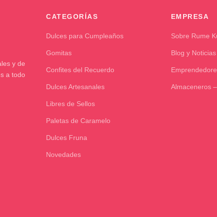
CATEGORÍAS
EMPRESA
Dulces para Cumpleaños
Sobre Rume 
Gomitas
Blog y Noticias
les y de
Confites del Recuerdo
Emprendedore
os a todo
Dulces Artesanales
Almaceneros –
Libres de Sellos
Paletas de Caramelo
Dulces Fruna
Novedades