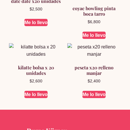
date date x20 unidades
coyac bowling pinta
$
2,500
boca tarro
$
6,800
Me lo llevo
Me lo llevo
kilatte bolsa x 20
peseta x20 relleno
unidades
manjar
$
2,600
$
2,400
Me lo llevo
Me lo llevo