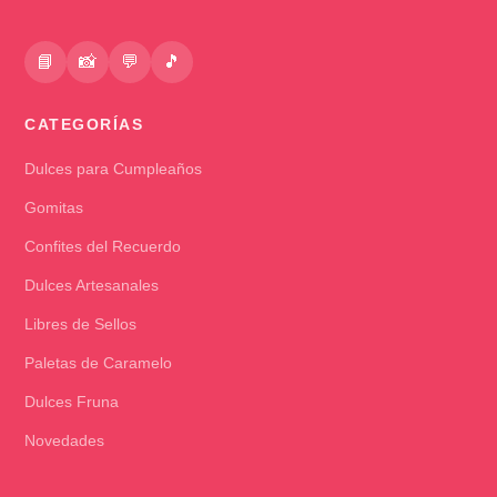
📘
📸
💬
🎵
CATEGORÍAS
Dulces para Cumpleaños
Gomitas
Confites del Recuerdo
Dulces Artesanales
Libres de Sellos
Paletas de Caramelo
Dulces Fruna
Novedades