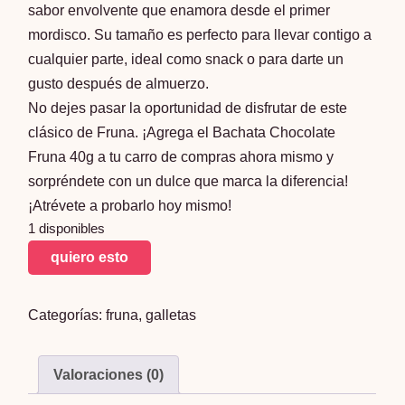
sabor envolvente que enamora desde el primer
mordisco. Su tamaño es perfecto para llevar contigo a
cualquier parte, ideal como snack o para darte un
gusto después de almuerzo.
No dejes pasar la oportunidad de disfrutar de este
clásico de Fruna. ¡Agrega el Bachata Chocolate
Fruna 40g a tu carro de compras ahora mismo y
sorpréndete con un dulce que marca la diferencia!
¡Atrévete a probarlo hoy mismo!
1 disponibles
Bachata
quiero esto
Chocolate
Fruna
Categorías:
fruna
,
galletas
40g
cantidad
Valoraciones (0)