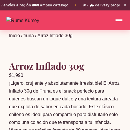
✕
víos a región 🚛🚛 amplio catalogo
🎉 · 🛻 delivery propio en E
✦
Inicio
/
fruna
/ Arroz Inflado 30g
Arroz Inflado 30g
$
1,990
¡Ligero, crujiente y absolutamente irresistible! El Arroz
Inflado 30g de Fruna es el snack perfecto para
quienes buscan un toque dulce y una textura aireada
que explota de sabor en cada bocado. Este clásico
chileno es ideal para compartir o para disfrutarlo solo
como una colación que te transporta a tu infancia.