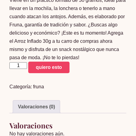
Viene en un práctico formato de 30 gramos, ideal para
llevar en la mochila, la lonchera o tenerlo a mano
cuando atacan los antojos. Además, es elaborado por
Fruna, garantía de tradición y sabor. ¿Buscas algo
delicioso y económico? ¡Este es tu momento! Agrega
el Arroz Inflado 30g a tu carro de compras ahora
mismo y disfruta de un snack nostálgico que nunca
pasa de moda. ¡No te lo pierdas!
Arroz
quiero esto
Inflado
30g
Categoría:
fruna
cantidad
Valoraciones (0)
Valoraciones
No hay valoraciones aún.