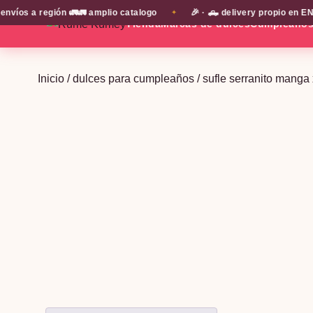
os a región 🚛🚛 amplio catalogo
🎉 · 🛻 delivery propio en EN 
✦
Tienda
Marcas de dulces
Cumpleaño
Inicio
/
dulces para cumpleaños
/ sufle serranito manga