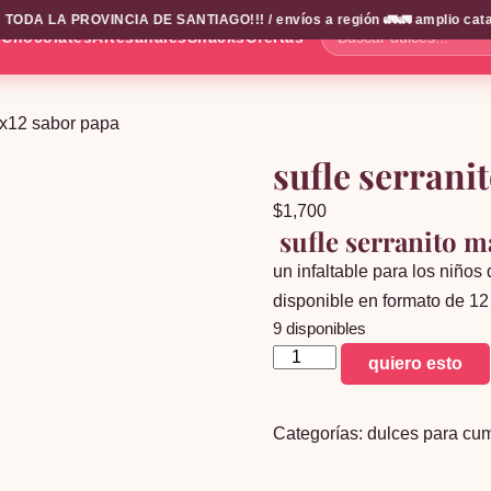
TODA LA PROVINCIA DE SANTIAGO!!! / envíos a región 🚛🚛 amplio catalog
s
Chocolates
Artesanales
Snacks
Ofertas
Buscar
dulces...
 x12 sabor papa
sufle serrani
$
1,700
sufle serranito m
un infaltable para los niños
disponible en formato de 1
9 disponibles
sufle
quiero esto
serranito
manga
Categorías:
dulces para cu
x12
sabor