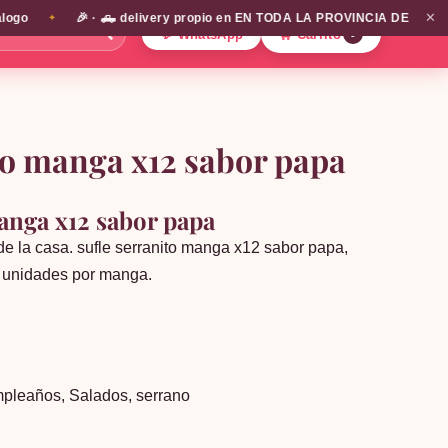
✕
o
🎉 · 🛻 delivery propio en EN TODA LA PROVINCIA DE SANTIAGO!!
✦
🔍
💬 WhatsApp
🛒 Carrito
0
to manga x12 sabor papa
anga x12 sabor papa
 de la casa. sufle serranito manga x12 sabor papa,
2 unidades por manga.
mpleaños
,
Salados
,
serrano