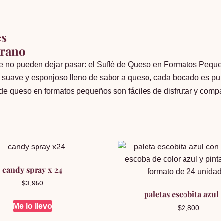
papa
cantidad
es
rrano
ue no pueden dejar pasar: el Suflé de Queso en Formatos Pequeñ
ior suave y esponjoso lleno de sabor a queso, cada bocado es pur
de queso en formatos pequeños son fáciles de disfrutar y compar
candy spray x 24
$
3,950
paletas escobita azul
Me lo llevo
$
2,800