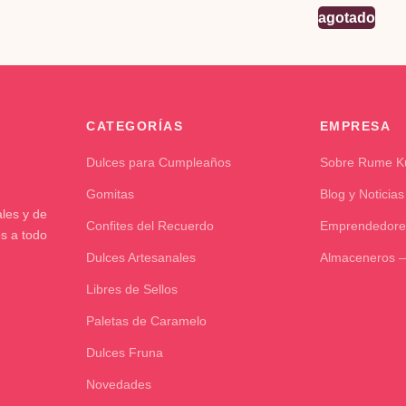
agotado
CATEGORÍAS
EMPRESA
Dulces para Cumpleaños
Sobre Rume 
Gomitas
Blog y Noticias
les y de
Confites del Recuerdo
Emprendedore
os a todo
Dulces Artesanales
Almaceneros –
Libres de Sellos
Paletas de Caramelo
Dulces Fruna
Novedades