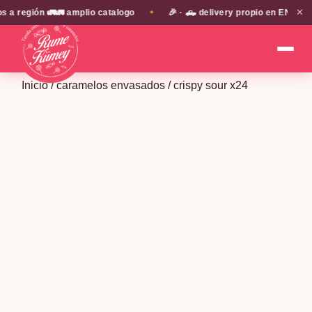
✕
región 🚛🚛 amplio catalogo
🎉 · 🛻 delivery propio en EN TODA 
✦
Inicio
/
caramelos envasados
/ crispy sour x24