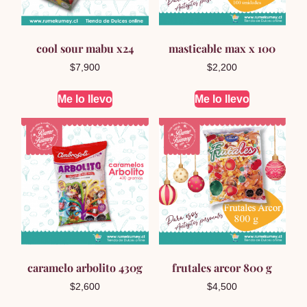
cool sour mabu x24
masticable max x 100
$
7,900
$
2,200
Me lo llevo
Me lo llevo
caramelo arbolito 430g
frutales arcor 800 g
$
2,600
$
4,500