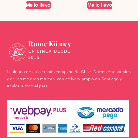
Me lo llevo
Me lo llevo
Rume Kümey
🍬
La tienda de dulces más completa de Chile. Dulces Artesanales
y de las mejores marcas, con delivery propio en Santiago y
envíos a todo el país.