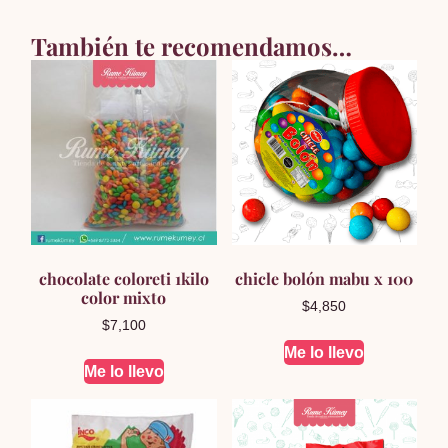
También te recomendamos…
chocolate coloreti 1kilo
chicle bolón mabu x 100
color mixto
$
4,850
$
7,100
Me lo llevo
Me lo llevo