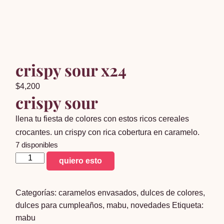
crispy sour x24
$
4,200
crispy sour
llena tu fiesta de colores con estos ricos cereales
crocantes. un crispy con rica cobertura en caramelo.
7 disponibles
crispy
quiero esto
sour
x24
Categorías:
caramelos envasados
,
dulces de colores
,
cantidad
dulces para cumpleaños
,
mabu
,
novedades
Etiqueta:
mabu