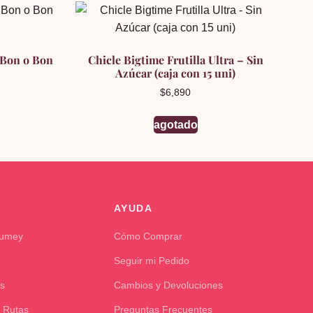
e Bon o Bon
Chicle Bigtime Frutilla Ultra – Sin
Azúcar (caja con 15 uni)
$
6,890
agotado
AYUDA
Kumey
Cómo Comprar
Seguir mi Pedido
s
Cambios y Devoluciones
 Rutas
Preguntas Frecuentes