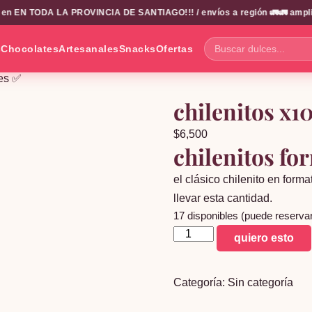
 en EN TODA LA PROVINCIA DE SANTIAGO!!! / envíos a región 🚛🚛 amplio 
s
Chocolates
Artesanales
Snacks
Ofertas
Buscar
dulces...
tes ✅
chilenitos x1
$
6,500
chilenitos fo
el clásico chilenito en forma
llevar esta cantidad.
17 disponibles (puede reserva
chilenitos
quiero esto
x10
unidades
Categoría:
Sin categoría
5
paquetes