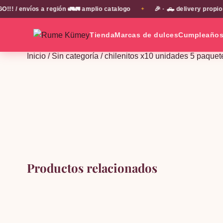
 / envíos a región 🚛🚛 amplio catalogo
🎉 · 🛻 delivery propio
✦
Tienda
Marcas de dulces
Cumpleaño
Inicio
/
Sin categoría
/ chilenitos x10 unidades 5 paque
Productos relacionados