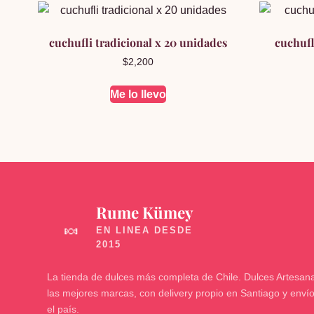
cuchufli tradicional x 20 unidades
cuchufl
$
2,200
Me lo llevo
Rume Kümey
🍬
La tienda de dulces más completa de Chile. Dulces Artesana
las mejores marcas, con delivery propio en Santiago y enví
el país.