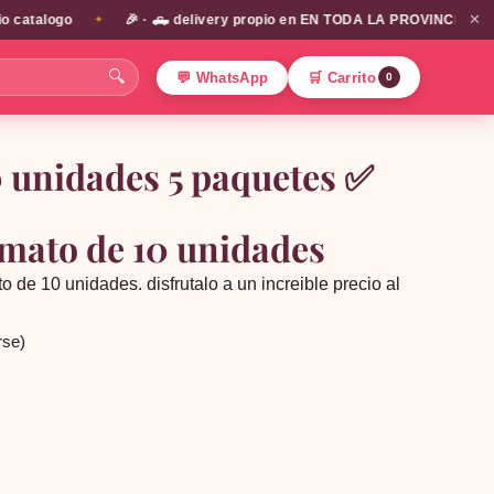
✕
catalogo
🎉 · 🛻 delivery propio en EN TODA LA PROVINCIA DE SAN
✦
🔍
💬 WhatsApp
🛒 Carrito
0
0 unidades 5 paquetes ✅
rmato de 10 unidades
to de 10 unidades. disfrutalo a un increible precio al
rse)