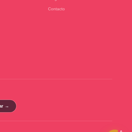
Contacto
ar →
0