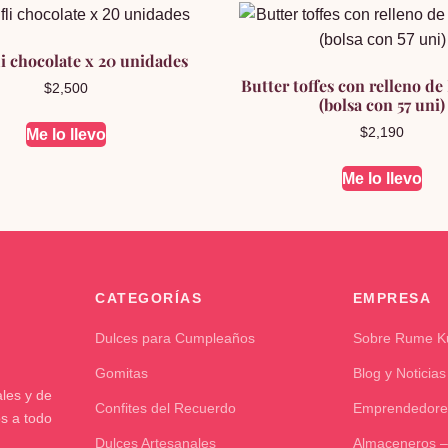
✅
cantidad
i chocolate x 20 unidades
Butter toffes con relleno d
$
2,500
(bolsa con 57 uni)
$
2,190
Me lo llevo
Me lo llevo
CATEGORÍAS
EMPRESA
Dulces para Cumpleaños
Sobre Rume 
Gomitas
Blog y Noticias
les y de
Confites del Recuerdo
Emprendedore
os a todo
Dulces Artesanales
Almaceneros –