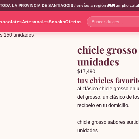
DA LA PROVINCIA DE SANTIAGO!!! / envíos a región 🚛🚛 amplio catalogo
hocolates
Artesanales
Snacks
Ofertas
Buscar
dulces...
os 150 unidades
chicle grosso
unidades
$
17,490
tus chicles favori
al clásico chicle grosso en
del grosso. un clásico de los
recíbelo en tu domicilio.
chicle grosso sabores surtid
unidades