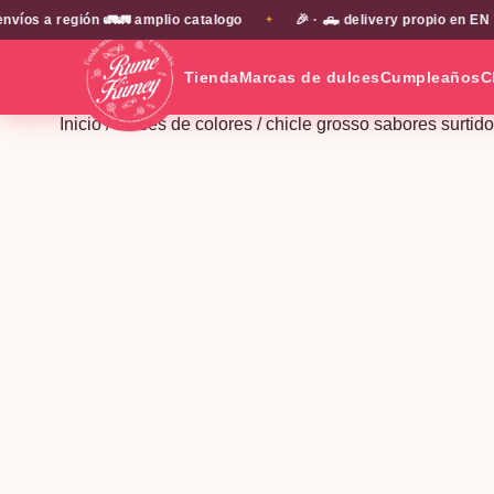
 a región 🚛🚛 amplio catalogo
🎉 · 🛻 delivery propio en EN TO
✦
Tienda
Marcas de dulces
Cumpleaños
C
Inicio
/
dulces de colores
/ chicle grosso sabores surtid