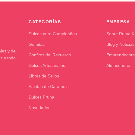
CATEGORÍAS
EMPRESA
Dulces para Cumpleaños
Sobre Rume 
Gomitas
Blog y Noticias
les y de
Confites del Recuerdo
Emprendedore
os a todo
Dulces Artesanales
Almaceneros –
Libres de Sellos
Paletas de Caramelo
Dulces Fruna
Novedades