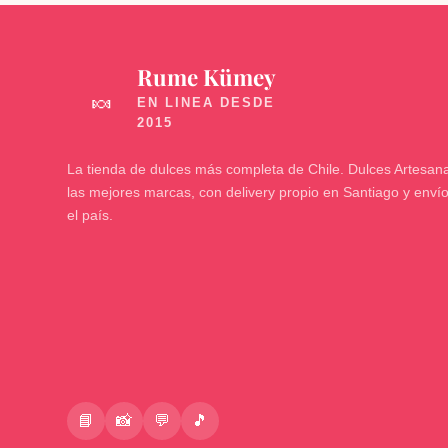
Rume Kümey
🍬
La tienda de dulces más completa de Chile. Dulces Artesana
las mejores marcas, con delivery propio en Santiago y enví
el país.
📘
📸
💬
🎵