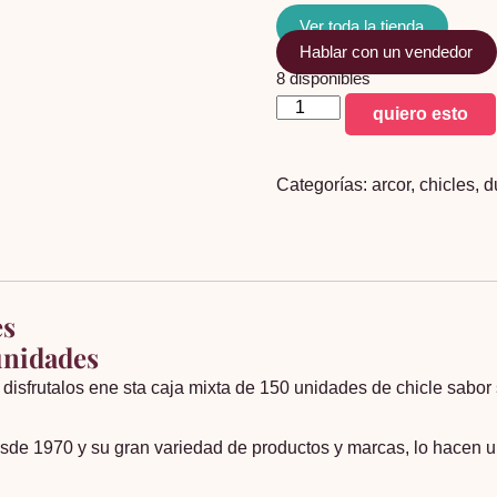
Ver toda la tienda
Hablar con un vendedor
8 disponibles
chicle
quiero esto
grosso
sabores
Categorías:
arcor
,
chicles
,
d
surtidos
150
unidades
cantidad
es
unidades
. disfrutalos ene sta caja mixta de 150 unidades de chicle sabor 
esde 1970 y su gran variedad de productos y marcas, lo hacen u